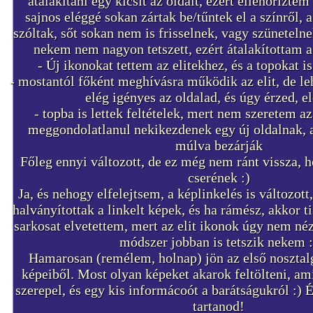
átalakítani egy kicsit az oldalt, ezért ellenőriztem 
sajnos eléggé sokan zártak be/tűntek el a színről, 
szóltak, sőt sokan nem is frisselnek, vagy szünetelne
nekem nem nagyon tetszett, ezért átalakítottam a 
- Új ikonokat tettem az elitekhez, és a topokat
- mostantól főként meghívásra működik az elit, de leh
elég igényes az oldalad, és úgy érzed, el
- topba is lettek feltételek, mert nem szeretem a
meggondolatlanul nekikezdenek egy új oldalnak, 
múlva bezárják
Főleg ennyi változott, de ez még nem ránt vissza, 
cserének :)
Ja, és nehogy elfelejtsem, a képlinkelés is változot
halványítottak a linkelt képek, és ha rámész, akkor tis
sarkosat elvetettem, mert az elit ikonok úgy nem néz
módszer jobban is tetszik nekem :
Hamarosan (remélem, holnap) jön az első nosztal
képeiből. Most olyan képeket akarok feltölteni, a
szerepel, és egy kis informácoót a barátságukról :)
tartanod!