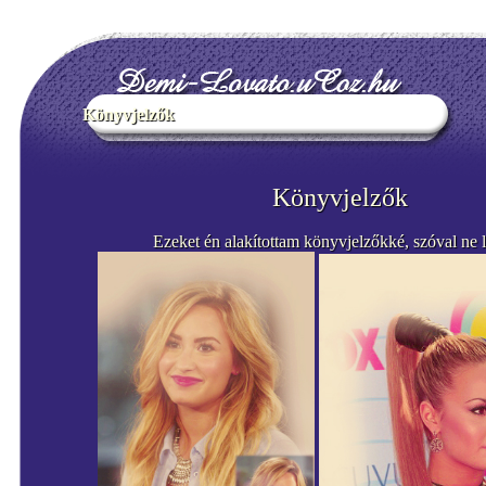
Könyvjelzők
Könyvjelzők
Ezeket én alakítottam könyvjelzőkké, szóval ne l