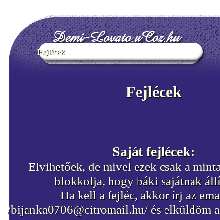
Fejlécek
Fejlécek
Saját fejlécek:
Elvihetőek, de mivel ezek csak a mint
blokkolja, hogy báki sajátnak állí
Ha kell a fejléc, akkor írj az em
/bijanka0706@citromail.hu/ és elküldöm az 