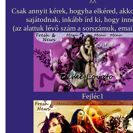
^^
Csak annyit kérek, hogyha elkéred, akkor
sajátodnak, inkább írd ki, hogy inne
(az alattuk lévő szám a sorszámuk, emai
Fejléc1